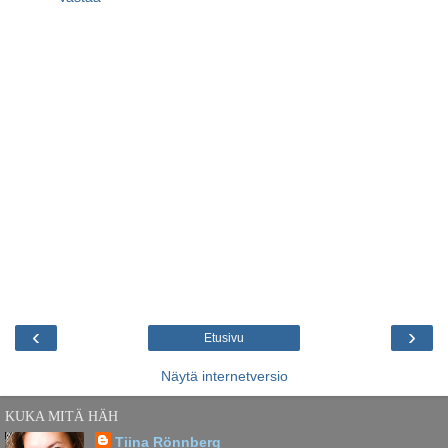
‹
›
Etusivu
Näytä internetversio
KUKA MITÄ HÄH
Tiina Rönnberg