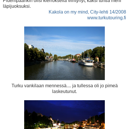
Pidempäänkin olisi kierroksella viihtynyt, kaksi tuntia meni
läpijuoksuksi.
Kakola on my mind, City-lehti 14/2008
www.turkutouring.fi
Turku vankilaan mennessä.... ja tullessa oli jo pimeä
laskeutunut.