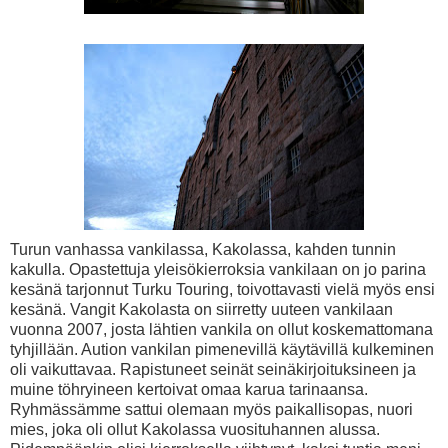
Turun vanhassa vankilassa, Kakolassa, kahden tunnin
kakulla. Opastettuja yleisökierroksia vankilaan on jo parina
kesänä tarjonnut Turku Touring, toivottavasti vielä myös ensi
kesänä. Vangit Kakolasta on siirretty uuteen vankilaan
vuonna 2007, josta lähtien vankila on ollut koskemattomana
tyhjillään. Aution vankilan pimenevillä käytävillä kulkeminen
oli vaikuttavaa. Rapistuneet seinät seinäkirjoituksineen ja
muine töhryineen kertoivat omaa karua tarinaansa.
Ryhmässämme sattui olemaan myös paikallisopas, nuori
mies, joka oli ollut Kakolassa vuosituhannen alussa.