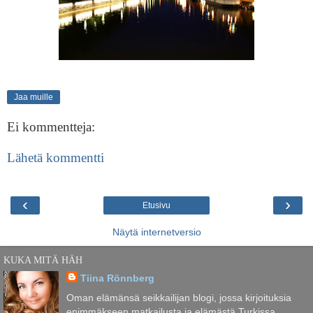
Jaa muille
Ei kommentteja:
Lähetä kommentti
‹
›
Etusivu
Näytä internetversio
KUKA MITÄ HÄH
Tiina Rönnberg
Oman elämänsä seikkailijan blogi, jossa kirjoituksia
enimmäkseen matkailusta ja elämästä Turkissa.