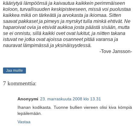
kääriytyä lämpöönsä ja kaivautua kaikkein perimmäiseen
koloon, turvallisuuden keskipisteeseen, missä voi puolustaa
kaikkea mikä on tärkeätä ja arvokasta ja ikiomaa. Sitten
saavat pakkaset ja pimeys ja myrskyt tulla minkä ehtivät. Ne
haparoivat ovia ja etsivät aukkoa josta päästä sisään, mutta
se ei onnistu, sillä kaikki ovet ovat lukitut, ja niitten takana
istuvat ne jotka ovat ajoissa osanneet pitää varansa ja
nauravat lämpimässä ja yksinäisyydessä.
-Tove Jansson-
Jaa muille
7 kommenttia:
Anonyymi
23. marraskuuta 2008 klo 13.31
Ihanan kodikasta. Tuonne bullien viereen olisi kiva kömpiä
lepäilemään.
Vastaa