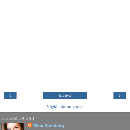
‹
›
Etusivu
Näytä internetversio
KUKA MITÄ HÄH
Tiina Rönnberg