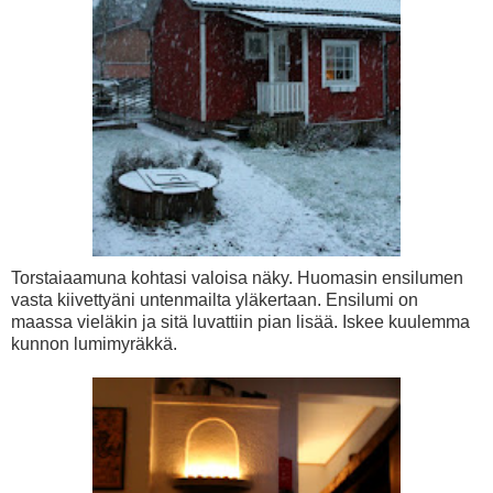
Torstaiaamuna kohtasi valoisa näky. Huomasin ensilumen
vasta kiivettyäni untenmailta yläkertaan. Ensilumi on
maassa vieläkin ja sitä luvattiin pian lisää. Iskee kuulemma
kunnon lumimyräkkä.