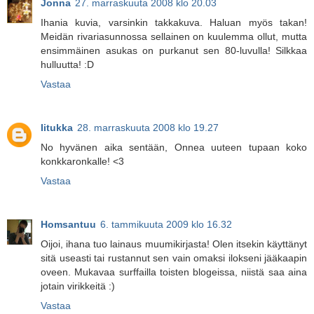
Jonna
27. marraskuuta 2008 klo 20.03
Ihania kuvia, varsinkin takkakuva. Haluan myös takan!
Meidän rivariasunnossa sellainen on kuulemma ollut, mutta
ensimmäinen asukas on purkanut sen 80-luvulla! Silkkaa
hulluutta! :D
Vastaa
Iitukka
28. marraskuuta 2008 klo 19.27
No hyvänen aika sentään, Onnea uuteen tupaan koko
konkkaronkalle! <3
Vastaa
Homsantuu
6. tammikuuta 2009 klo 16.32
Oijoi, ihana tuo lainaus muumikirjasta! Olen itsekin käyttänyt
sitä useasti tai rustannut sen vain omaksi ilokseni jääkaapin
oveen. Mukavaa surffailla toisten blogeissa, niistä saa aina
jotain virikkeitä :)
Vastaa