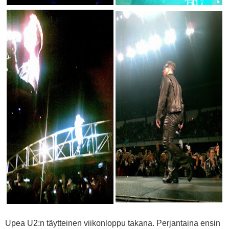
Upea U2:n täytteinen viikonloppu takana. Perjantaina ensin