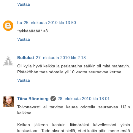
Vastaa
Iia
25. elokuuta 2010 klo 13.50
*tykkääääää* <3
Vastaa
Bullukat
27. elokuuta 2010 klo 2.18
Oli kyllä hyvä keikka ja perjantaina sääkin oli mitä mahtavin.
Pitääköhän taas odotella yli 10 vuotta seuraavaa kertaa.
Vastaa
Tiina Rönnberg
28. elokuuta 2010 klo 18.01
Toivottavasti ei tarvitse kauaa odotella seuraavaa U2:n
keikkaa.
Keikan jälkeen kastuin litimäräksi kävellessäni yksin
keskustaan. Todetakseni siellä, ettei kotiin päin mene enää