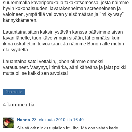
suuremmalla kaveriporukalla takakatsomossa, josta näimme
hyvin kokonaisuuden, lavarakennelman screeneineen ja
valoineen, ympärillä vellovan yleisömäärän ja "milky way"
kännykkämeren.
Lauantaina sitten kaksin ystävän kanssa pääsimme aivan
lavan lähelle, tuon kävelyringin sisään, lähemmäksi kuin
ikinä uskallettiin toivoakaan. Ja näimme Bonon alle metrin
etäisyydeltä.
Lauantaina satoi vettäkin, johon olimme onneksi
varautuneet. Väsynyt, litimärkä, ääni käheänä ja jalat poikki,
mutta oli se kaikki sen arvoista!
Jaa muille
4 kommenttia:
Hanna
23. elokuuta 2010 klo 16.40
Siis sä otit niinku tuplailon irti! Ihq. Mä oon vähän kade...