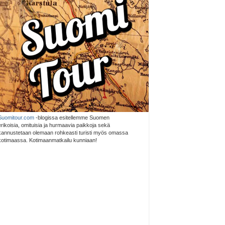
Suomitour.com
-blogissa esitellemme Suomen
erikoisia, omituisia ja hurmaavia paikkoja sekä
kannustetaan olemaan rohkeasti turisti myös omassa
kotimaassa. Kotimaanmatkailu kunniaan!