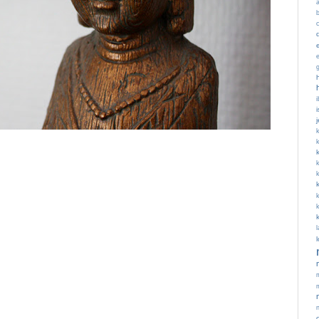
c
i
k
k
l