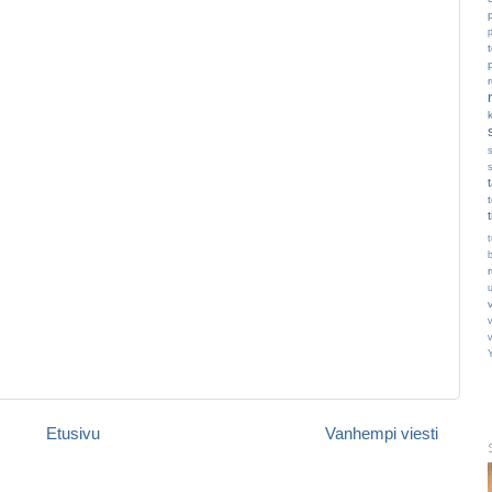
p
t
t
v
Etusivu
Vanhempi viesti