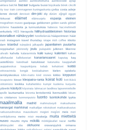
auringonlaskut
aurinko
aurinkoihottuma
aurinkovoide
aytap
bazaar
bulgaria
bussi
baklava
balchik
büyükada
börek
cikcilli
çorba
costa adeje
ity tour train
commagenen kuningaskunta
dim-joki
demre
denizli
diy
dervissit
dürüm
eğrigöl
egypti
eläimet
espanja
eteinen
elokuvat
eläinsuojelu
gazipaşa
gekkonen
etnografinen museo
golden sands
gökbel
haasteita ja tunnustuksia
gözleme
habesos
hacımehmetli
hiilihydraattitietoinen
historiaa
herkuttelu
hierapolis
HES
historialliset nähtävyydet
hääperinteet
häät
hotellielämää
instagram travel thursday
irtiotto
bradı
iotape
irish coffee
istanbul
japanilainen puutarha
islam
isänpäivä
jalkapallo
joulu
jeeppisafari
julkinen liikenne
jokiristeily
joulupukki
kale
kalenteri
kahvila
kaleiçi
kahvaltı
kalaravintola
kalkan
kanariansaaret
kaş
kalliohaudat
kallioluostari
kaputaş
kastellórizo
katukissat
katedraali
katuruoka
kauppahalli
keittiö
kauppakeskus
kaupunkijuna
kebab
kehukivet
kielen opiskelu
eittoravintola
kengät
keskiaikainen
kirpputori
kierrätyskeskus
kirkko
kilim-matto
kind stones
koirat
koti
kleopatra-ranta
kissat
kissapuisto
koti-ikävä
kreikka
otitoimisto
kultahietikko
kumpir
kuolema
kurşunlu
käsityöt
kyläretki
köysirata
lahmacun
laodikea
lapsenmielisille
lauttamatka
lentokenttä
livemusiikki
apsille
leivonta
lokum
luonto
luontokohde
los cristianos
lyykia
luonnonpuisto
maailmalla
madrid
mahmutseydi
makuuhuone
manavgat
markkinat
matkailijan rokotukset
matkavakuutus
meis
matkustusilmoitus
mausoleumi
megisti
megísti
meri
muita mietteitä
metro
moskeija
merikilpikonna
misir
museo
mökillä
muutto
myra
netflix
mönkijäsafari
nazar
olohuone
oravanpyörä
ormana
nähtävyydet
oba
ortodoksinen kirkko
pamukkale
passi
paikallisbussi
palatsi