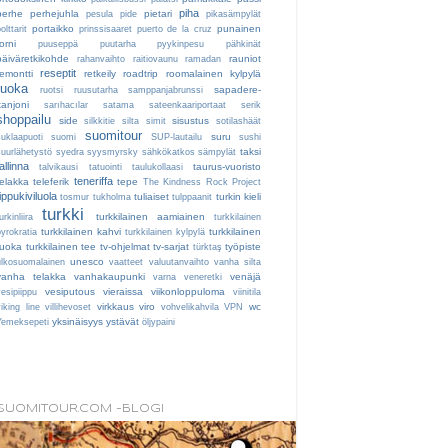
piha
perhe
perhejuhla
pietari
pesula
pide
pikasämpylät
portaikko
punainen
olttarit
prinssisaaret
puerto de la cruz
orni
puuseppä
puutarha
pyykinpesu
pähkinät
päiväretkikohde
rauniot
rahanvaihto
raitiovaunu
ramadan
reseptit
remontti
retkeily
roadtrip
roomalainen kylpylä
ruoka
sapadere-
ruotsi
ruusutarha
samppanjabrunssi
kanjoni
sarıhacılar
satama
sateenkaariportaat
serik
shoppailu
side
sisustus
silkkitie
silta
simit
sotilashäät
suomitour
suru
suklaapuoti
suomi
SUP-lautailu
sushi
taksi
suurlähetystö
syedra
syysmyrsky
sähkökatkos
sämpylät
tallinna
taurus-vuoristo
talvikausi
tatuointi
taulukollaasi
teneriffa
telakka
teleferik
tepe
The Kindness Rock Project
tippukiviluola
tuliaiset
turkin kieli
tosmur
tukholma
tulppaanit
turkki
turkkilainen aamiainen
urkinliira
turkkilainen
turkkilainen kahvi
turkkilainen
byrokratia
turkkilainen kylpylä
ruoka
turkkilainen tee
tv-ohjelmat
tv-sarjat
työpiste
türktaş
unesco
ulkosuomalainen
vaatteet
valuutanvaihto
vanha silta
vanha telakka
vanhakaupunki
venäjä
varna
veneretki
vesiputous
vieraissa
viikonloppuloma
vesipiippu
viinitila
virkkaus
viro
wc
iking line
villihevoset
vohvelikahvila
VPN
yksinäisyys
ystävät
Yemeksepeti
öljypaini
SUOMITOUR.COM -BLOGI