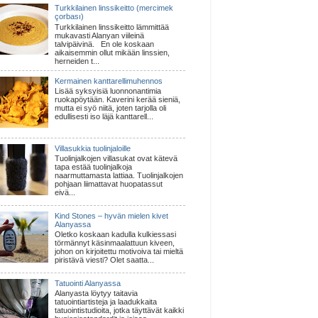
Turkkilainen linssikeitto (mercimek
çorbası)
Turkkilainen linssikeitto lämmittää
mukavasti Alanyan viileinä
talvipäivinä. En ole koskaan
aikaisemmin ollut mikään linssien,
herneiden t...
Kermainen kanttarellimuhennos
Lisää syksyisiä luonnonantimia
ruokapöytään. Kaverini kerää sieniä,
mutta ei syö niitä, joten tarjolla oli
edullisesti iso läjä kanttarell...
Villasukkia tuolinjaloille
Tuolinjalkojen villasukat ovat kätevä
tapa estää tuolinjalkoja
naarmuttamasta lattiaa. Tuolinjalkojen
pohjaan liimattavat huopatassut
eivä...
Kind Stones – hyvän mielen kivet
Alanyassa
Oletko koskaan kadulla kulkiessasi
törmännyt käsinmaalattuun kiveen,
johon on kirjoitettu motivoiva tai mieltä
piristävä viesti? Olet saatta...
Tatuointi Alanyassa
Alanyasta löytyy taitavia
tatuointiartisteja ja laadukkaita
tatuointistudioita, jotka täyttävät kaikki