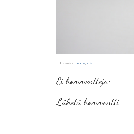
Tunnisteet:
keittiö
,
koti
Ei kommentteja:
Lähetä kommentti