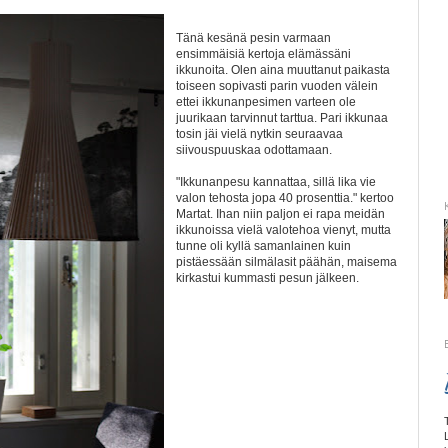
Tänä kesänä pesin varmaan
ensimmäisiä kertoja elämässäni
ikkunoita. Olen aina muuttanut paikasta
toiseen sopivasti parin vuoden välein
ettei ikkunanpesimen varteen ole
juurikaan tarvinnut tarttua. Pari ikkunaa
tosin jäi vielä nytkin seuraavaa
siivouspuuskaa odottamaan.
"Ikkunanpesu kannattaa, sillä lika vie
valon tehosta jopa 40 prosenttia." kertoo
Martat. Ihan niin paljon ei rapa meidän
ikkunoissa vielä valotehoa vienyt, mutta
tunne oli kyllä samanlainen kuin
pistäessään silmälasit päähän, maisema
kirkastui kummasti pesun jälkeen.