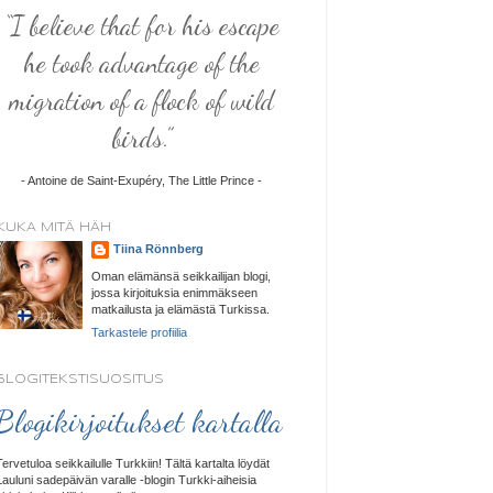
“I believe that for his escape
he took advantage of the
migration of a flock of wild
birds.”
- Antoine de Saint-Exupéry, The Little Prince -
KUKA MITÄ HÄH
Tiina Rönnberg
Oman elämänsä seikkailijan blogi,
jossa kirjoituksia enimmäkseen
matkailusta ja elämästä Turkissa.
Tarkastele profiilia
BLOGITEKSTISUOSITUS
Blogikirjoitukset kartalla
Tervetuloa seikkailulle Turkkiin! Tältä kartalta löydät
Lauluni sadepäivän varalle -blogin Turkki-aiheisia