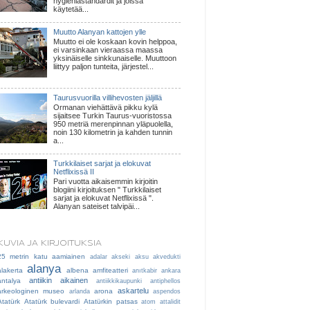
hygieniastandardit ja joissa
käytetää...
Muutto Alanyan kattojen ylle
Muutto ei ole koskaan kovin helppoa,
ei varsinkaan vieraassa maassa
yksinäiselle sinkkunaiselle. Muuttoon
liittyy paljon tunteita, järjestel...
Taurusvuorilla villihevosten jäljillä
Ormanan viehättävä pikku kylä
sijaitsee Turkin Taurus-vuoristossa
950 metriä merenpinnan yläpuolella,
noin 130 kilometrin ja kahden tunnin
a...
Turkkilaiset sarjat ja elokuvat
Netflixissä II
Pari vuotta aikaisemmin kirjoitin
blogiini kirjoituksen " Turkkilaiset
sarjat ja elokuvat Netflixissä ".
Alanyan sateiset talvipäi...
KUVIA JA KIRJOITUKSIA
25 metrin katu
aamiainen
adalar
akseki
aksu
akvedukti
alanya
alakerta
albena
amfiteatteri
anıtkabir
ankara
antiikin aikainen
antalya
antiikkikaupunki
antiphellos
askartelu
arkeologinen museo
arona
arlanda
aspendos
Atatürk
Atatürk bulevardi
Atatürkin patsas
atom
attalidit