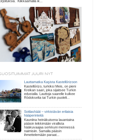
kirjoituksia. Klikkaamalla ik...
SUOSITUIMMAT JUURI NYT
Lauttamatka Kaşista Kastellórizoon
Kastellórizo, turkiksi Meis, on pieni
Kreikan saari, joka sijaitsee Turkin
edustalla. Lauttoja saarelle kulkee
Ródokselta tai Turkin puolelt...
Sotilashäät – virkistävän erilaisia
hääperinteitä
Kauniina heinäkuisena lauantaina
pääsin leikkimään virallista
hääkuvaajaa serkkuni mennessä
naimisiin. Samalla pääsin
ihmettelemään paraat...