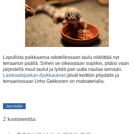
Lopullista paikkaansa odotellessaan taulu nököttää nyt
terraarion päällä. Siihen se oikeastaan sopiikin, pitäisi vaan
järjestellä muut taulut ja lyödä pari uutta naulaa seinään.
Lasikaatopaikan dyykkaukset
jäivät keittiön pöydälle ja
terraariossaan Urho Gekkonen on matoaterialla.
Jaa muille
2 kommenttia: