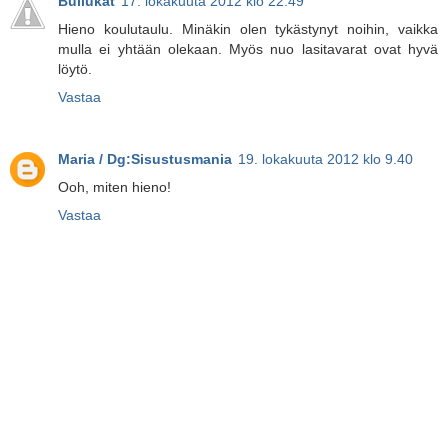
Bullukat
17. lokakuuta 2012 klo 22.49
Hieno koulutaulu. Minäkin olen tykästynyt noihin, vaikka
mulla ei yhtään olekaan. Myös nuo lasitavarat ovat hyvä
löytö.
Vastaa
Maria / Dg:Sisustusmania
19. lokakuuta 2012 klo 9.40
Ooh, miten hieno!
Vastaa