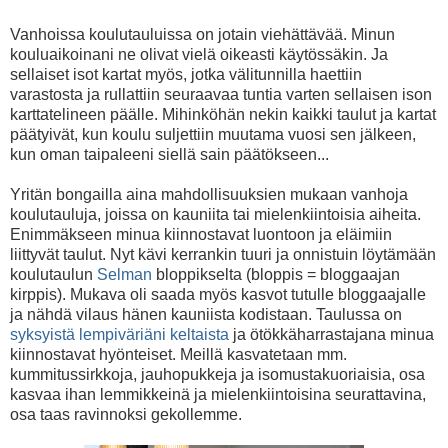
Vanhoissa koulutauluissa on jotain viehättävää. Minun
kouluaikoinani ne olivat vielä oikeasti käytössäkin. Ja
sellaiset isot kartat myös, jotka välitunnilla haettiin
varastosta ja rullattiin seuraavaa tuntia varten sellaisen ison
karttatelineen päälle. Mihinköhän nekin kaikki taulut ja kartat
päätyivät, kun koulu suljettiin muutama vuosi sen jälkeen,
kun oman taipaleeni siellä sain päätökseen...
Yritän bongailla aina mahdollisuuksien mukaan vanhoja
koulutauluja, joissa on kauniita tai mielenkiintoisia aiheita.
Enimmäkseen minua kiinnostavat luontoon ja eläimiin
liittyvät taulut. Nyt kävi kerrankin tuuri ja onnistuin löytämään
koulutaulun
Selman
bloppikselta (bloppis = bloggaajan
kirppis). Mukava oli saada myös kasvot tutulle bloggaajalle
ja nähdä vilaus hänen kauniista kodistaan. Taulussa on
syksyistä lempiväriäni keltaista
ja ötökkäharrastajana minua
kiinnostavat hyönteiset. Meillä kasvatetaan mm.
kummitussirkkoja, jauhopukkeja ja isomustakuoriaisia, osa
kasvaa ihan lemmikkeinä ja mielenkiintoisina seurattavina,
osa taas ravinnoksi gekollemme.