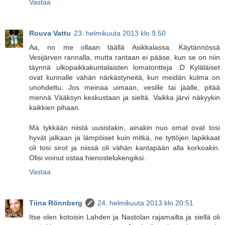
Vastaa
Rouva Vattu
23. helmikuuta 2013 klo 9.50
Aa, no me ollaan täällä Asikkalassa. Käytännössä
Vesijärven rannalla, mutta rantaan ei pääse, kun se on niin
täynnä ulkopaikkakuntalaisten lomatontteja :D Kyläläiset
ovat kunnalle vähän närkästyneitä, kun meidän kulma on
unohdettu. Jos meinaa uimaan, vesille tai jäälle, pitää
mennä Vääksyn keskustaan ja sieltä. Vaikka järvi näkyykin
kaikkien pihaan.
Mä tykkään niistä uusistakin, ainakin nuo omat ovat tosi
hyvät jalkaan ja lämpöiset kuin mitkä, ne tyttöjen lapikkaat
oli tosi sirot ja niissä oli vähän kantapään alla korkoakin.
Olisi voinut ostaa hienostelukengiksi.
Vastaa
Tiina Rönnberg
24. helmikuuta 2013 klo 20.51
Itse olen kotoisin Lahden ja Nastolan rajamailta ja siellä oli