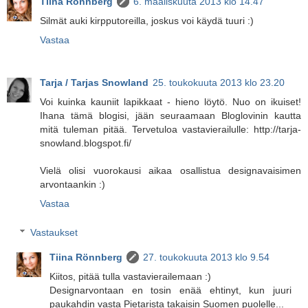
Tiina Rönnberg
6. maaliskuuta 2013 klo 14.47
Silmät auki kirpputoreilla, joskus voi käydä tuuri :)
Vastaa
Tarja / Tarjas Snowland
25. toukokuuta 2013 klo 23.20
Voi kuinka kauniit lapikkaat - hieno löytö. Nuo on ikuiset!
Ihana tämä blogisi, jään seuraamaan Bloglovinin kautta
mitä tuleman pitää. Tervetuloa vastavierailulle: http://tarja-
snowland.blogspot.fi/
Vielä olisi vuorokausi aikaa osallistua designavaisimen
arvontaankin :)
Vastaa
Vastaukset
Tiina Rönnberg
27. toukokuuta 2013 klo 9.54
Kiitos, pitää tulla vastavierailemaan :)
Designarvontaan en tosin enää ehtinyt, kun juuri
paukahdin vasta Pietarista takaisin Suomen puolelle...