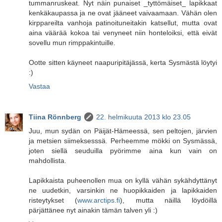
tummanruskeat. Nyt näin punaiset _tyttömäiset_ lapikkaat
kenkäkaupassa ja ne ovat jääneet vaivaamaan. Vähän olen
kirppareilta vanhoja patinoituneitakin katsellut, mutta ovat
aina väärää kokoa tai venyneet niin honteloiksi, että eivät
sovellu mun rimppakintuille.
Ootte sitten käyneet naapuripitäjässä, kerta Sysmästä löytyi
:)
Vastaa
Tiina Rönnberg
22. helmikuuta 2013 klo 23.05
Juu, mun sydän on Päijät-Hämeessä, sen peltojen, järvien
ja metsien siimeksesssä. Perheemme mökki on Sysmässä,
joten siellä seuduilla pyörimme aina kun vain on
mahdollista.
Lapikkaista puheenollen mua on kyllä vähän sykähdyttänyt
ne uudetkin, varsinkin ne huopikkaiden ja lapikkaiden
risteytykset (
www.arctips.fi
), mutta näillä löydöillä
pärjättänee nyt ainakin tämän talven yli :)