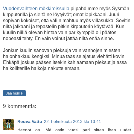
Vuodenvaihteen mökkireissulla
piipahdimme myös Sysmän
kirpputorilla ja sieltä ne löytyivät; omat lapikkaani. Juuri
sopivan kokoiset, että väliin mahtuu myös villasukka. Sovitin
niitä jalkaani ja tepastelin pitkin kirpputorin käytävää. Kun
kuulin niillä olevan hintaa vain parikymppiä oli päätös
nopeasti tehty. En vain voinut jättää niitä enää sinne.
Jonkun kuulin sanovan pieksuja vain vanhojen miesten
halonhakkuu kengiksi. Minua taas se ajatus viehätti kovin.
Ehkäpä joskus pääsen itsekin kahlaamaan pieksut jalassa
halkoliiterille halkoja nakuttelemaan.
Jaa muille
9 kommenttia:
Rouva Vattu
22. helmikuuta 2013 klo 13.41
Heenot on. Mä ostin vuosi pari sitten ihan uudet