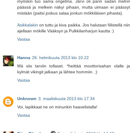
myöskin tuo sama ongelma. Järvi oli parin sadan metrin
päässä ja melkein näkyi pihaan, mutta uimaan ei päässyt
mistään (paitsi joskus salaa jonkun mökkiläisen pihasta).
Asikkalakin
on tuttu ja kiva paikka. Jos halutaan fiilistellä niin
ajellaan mökille Vääksyn ja Pulkkilanharjun kautta :)
Vastaa
Hanna
26. helmikuuta 2013 klo 10.22
Mä siis tarviin tollaset. *heittää moottorisahan olalle ja
kylmät vikingit jalkaan ja lähtee hommiin. ;)
Vastaa
Unknown
3. maaliskuuta 2013 klo 17.34
Voi, lapikkaat ne on minunkin haavelistalla!
Vastaa