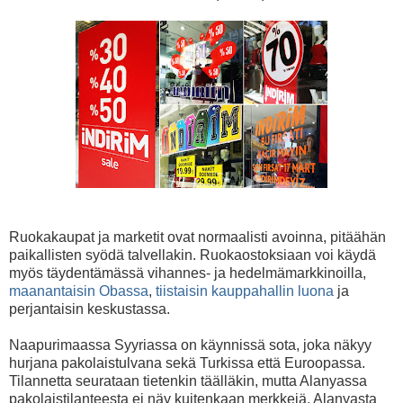
Ruokakaupat ja marketit ovat normaalisti avoinna, pitäähän
paikallisten syödä talvellakin. Ruokaostoksiaan voi käydä
myös täydentämässä vihannes- ja hedelmämarkkinoilla,
maanantaisin Obassa
,
tiistaisin kauppahallin luona
ja
perjantaisin keskustassa.
Naapurimaassa Syyriassa on käynnissä sota, joka näkyy
hurjana pakolaistulvana sekä Turkissa että Euroopassa.
Tilannetta seurataan tietenkin täälläkin, mutta Alanyassa
pakolaistilanteesta ei näy kuitenkaan merkkejä. Alanyasta