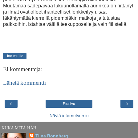
Muutamaa sadepäivää lukuunottamatta aurinkoa on riittänyt
ja ilmat ovat olleet ihanteelliset lenkkeilyyn, saa
läkähtymättä kierrellä pidempiäkin matkoja ja tutustua
paikkoihin. Istahtaa välillä teekupposelle ja vain fiilistellä.
Jaa muille
Ei kommentteja:
Lähetä kommentti
‹
›
Etusivu
Näytä internetversio
KUKA MITÄ HÄH
Tiina Rönnberg