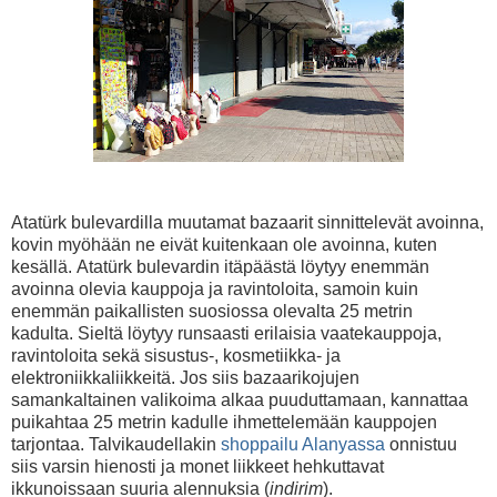
Atatürk bulevardilla muutamat bazaarit sinnittelevät avoinna,
kovin myöhään ne eivät kuitenkaan ole avoinna, kuten
kesällä. Atatürk bulevardin itäpäästä löytyy enemmän
avoinna olevia kauppoja ja ravintoloita, samoin kuin
enemmän paikallisten suosiossa olevalta 25 metrin
kadulta. Sieltä löytyy runsaasti erilaisia vaatekauppoja,
ravintoloita sekä sisustus-, kosmetiikka- ja
elektroniikkaliikkeitä. Jos siis bazaarikojujen
samankaltainen valikoima alkaa puuduttamaan, kannattaa
puikahtaa 25 metrin kadulle ihmettelemään kauppojen
tarjontaa. Talvikaudellakin
shoppailu Alanyassa
onnistuu
siis varsin hienosti ja monet liikkeet hehkuttavat
ikkunoissaan suuria alennuksia (
indirim
).