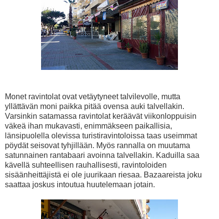
Monet ravintolat ovat vetäytyneet talvilevolle, mutta
yllättävän moni paikka pitää ovensa auki talvellakin.
Varsinkin satamassa ravintolat keräävät viikonloppuisin
väkeä ihan mukavasti, enimmäkseen paikallisia,
länsipuolella olevissa turistiravintoloissa taas useimmat
pöydät seisovat tyhjillään. Myös rannalla on muutama
satunnainen rantabaari avoinna talvellakin. Kaduilla saa
kävellä suhteellisen rauhallisesti, ravintoloiden
sisäänheittäjistä ei ole juurikaan riesaa. Bazaareista joku
saattaa joskus intoutua huutelemaan jotain.