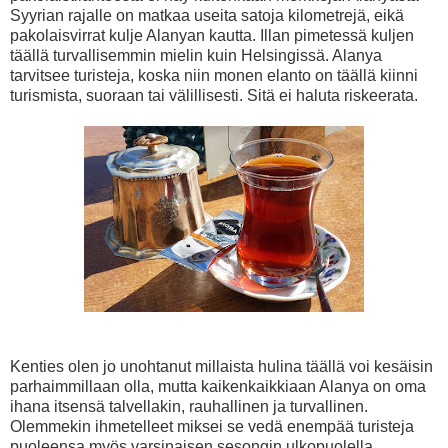
Syyrian rajalle on matkaa useita satoja kilometrejä, eikä
pakolaisvirrat kulje Alanyan kautta. Illan pimetessä kuljen
täällä turvallisemmin mielin kuin Helsingissä. Alanya
tarvitsee turisteja, koska niin monen elanto on täällä kiinni
turismista, suoraan tai välillisesti. Sitä ei haluta riskeerata.
Kenties olen jo unohtanut millaista hulina täällä voi kesäisin
parhaimmillaan olla, mutta kaikenkaikkiaan Alanya on oma
ihana itsensä talvellakin, rauhallinen ja turvallinen.
Olemmekin ihmetelleet miksei se vedä enempää turisteja
puoleensa myös varsinaisen sesongin ulkopuolella.