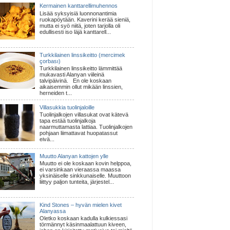
Kermainen kanttarellimuhennos
Lisää syksyisiä luonnonantimia
ruokapöytään. Kaverini kerää sieniä,
mutta ei syö niitä, joten tarjolla oli
edullisesti iso läjä kanttarell...
Turkkilainen linssikeitto (mercimek
çorbası)
Turkkilainen linssikeitto lämmittää
mukavasti Alanyan viileinä
talvipäivinä. En ole koskaan
aikaisemmin ollut mikään linssien,
herneiden t...
Villasukkia tuolinjaloille
Tuolinjalkojen villasukat ovat kätevä
tapa estää tuolinjalkoja
naarmuttamasta lattiaa. Tuolinjalkojen
pohjaan liimattavat huopatassut
eivä...
Muutto Alanyan kattojen ylle
Muutto ei ole koskaan kovin helppoa,
ei varsinkaan vieraassa maassa
yksinäiselle sinkkunaiselle. Muuttoon
liittyy paljon tunteita, järjestel...
Kind Stones – hyvän mielen kivet
Alanyassa
Oletko koskaan kadulla kulkiessasi
törmännyt käsinmaalattuun kiveen,