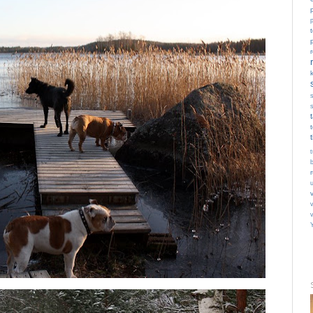
p
t
t
v