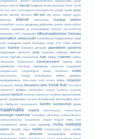
auringonlaskut
aurinko
aurinkoihottuma
aurinkovoide
aytap
bazaar
bulgaria
bussi
baklava
balchik
büyükada
börek
cikcilli
çorba
costa adeje
ity tour train
commagenen kuningaskunta
dim-joki
demre
denizli
diy
dervissit
dürüm
eğrigöl
egypti
eläimet
espanja
eteinen
elokuvat
eläinsuojelu
gazipaşa
gekkonen
etnografinen museo
golden sands
gökbel
haasteita ja tunnustuksia
gözleme
habesos
hacımehmetli
hiilihydraattitietoinen
historiaa
herkuttelu
hierapolis
HES
historialliset nähtävyydet
hääperinteet
häät
hotellielämää
instagram travel thursday
irtiotto
bradı
iotape
irish coffee
istanbul
japanilainen puutarha
islam
isänpäivä
jalkapallo
joulu
jeeppisafari
julkinen liikenne
jokiristeily
joulupukki
kale
kalenteri
kahvila
kaleiçi
kahvaltı
kalaravintola
kalkan
kanariansaaret
kaş
kalliohaudat
kallioluostari
kaputaş
kastellórizo
katukissat
katedraali
katuruoka
kauppahalli
keittiö
kauppakeskus
kaupunkijuna
kebab
kehukivet
kielen opiskelu
eittoravintola
kengät
keskiaikainen
kirpputori
kierrätyskeskus
kirkko
kilim-matto
kind stones
koirat
koti
kleopatra-ranta
kissat
kissapuisto
koti-ikävä
kreikka
otitoimisto
kultahietikko
kumpir
kuolema
kurşunlu
käsityöt
kyläretki
köysirata
lahmacun
laodikea
lapsenmielisille
lauttamatka
lentokenttä
livemusiikki
apsille
leivonta
lokum
luonto
luontokohde
los cristianos
lyykia
luonnonpuisto
maailmalla
madrid
mahmutseydi
makuuhuone
manavgat
markkinat
matkailijan rokotukset
matkavakuutus
meis
matkustusilmoitus
mausoleumi
megisti
megísti
meri
muita mietteitä
metro
moskeija
merikilpikonna
misir
museo
mökillä
muutto
myra
netflix
mönkijäsafari
nazar
olohuone
oravanpyörä
ormana
nähtävyydet
oba
ortodoksinen kirkko
pamukkale
passi
paikallisbussi
palatsi