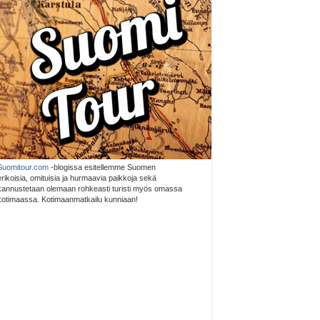
Suomitour.com
-blogissa esitellemme Suomen
erikoisia, omituisia ja hurmaavia paikkoja sekä
kannustetaan olemaan rohkeasti turisti myös omassa
kotimaassa. Kotimaanmatkailu kunniaan!