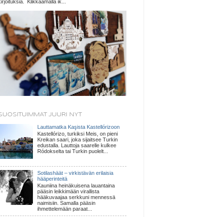
kirjoituksia. Klikkaamalla ik...
SUOSITUIMMAT JUURI NYT
Lauttamatka Kaşista Kastellórizoon
Kastellórizo, turkiksi Meis, on pieni
Kreikan saari, joka sijaitsee Turkin
edustalla. Lauttoja saarelle kulkee
Ródokselta tai Turkin puolelt...
Sotilashäät – virkistävän erilaisia
hääperinteitä
Kauniina heinäkuisena lauantaina
pääsin leikkimään virallista
hääkuvaajaa serkkuni mennessä
naimisiin. Samalla pääsin
ihmettelemään paraat...