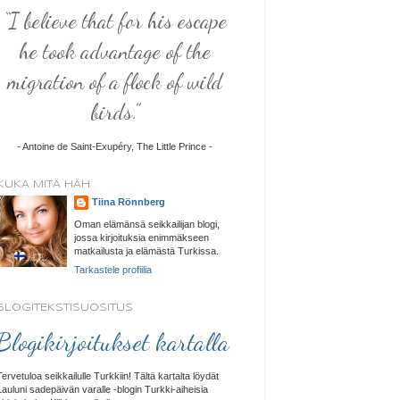
“I believe that for his escape
he took advantage of the
migration of a flock of wild
birds.”
- Antoine de Saint-Exupéry, The Little Prince -
KUKA MITÄ HÄH
Tiina Rönnberg
Oman elämänsä seikkailijan blogi,
jossa kirjoituksia enimmäkseen
matkailusta ja elämästä Turkissa.
Tarkastele profiilia
BLOGITEKSTISUOSITUS
Blogikirjoitukset kartalla
Tervetuloa seikkailulle Turkkiin! Tältä kartalta löydät
Lauluni sadepäivän varalle -blogin Turkki-aiheisia