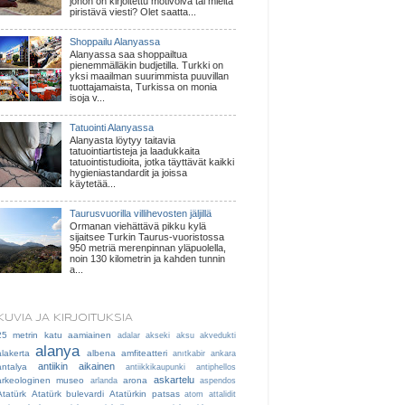
johon on kirjoitettu motivoiva tai mieltä
piristävä viesti? Olet saatta...
Shoppailu Alanyassa
Alanyassa saa shoppailtua
pienemmälläkin budjetilla. Turkki on
yksi maailman suurimmista puuvillan
tuottajamaista, Turkissa on monia
isoja v...
Tatuointi Alanyassa
Alanyasta löytyy taitavia
tatuointiartisteja ja laadukkaita
tatuointistudioita, jotka täyttävät kaikki
hygieniastandardit ja joissa
käytetää...
Taurusvuorilla villihevosten jäljillä
Ormanan viehättävä pikku kylä
sijaitsee Turkin Taurus-vuoristossa
950 metriä merenpinnan yläpuolella,
noin 130 kilometrin ja kahden tunnin
a...
KUVIA JA KIRJOITUKSIA
25 metrin katu
aamiainen
adalar
akseki
aksu
akvedukti
alanya
alakerta
albena
amfiteatteri
anıtkabir
ankara
antiikin aikainen
antalya
antiikkikaupunki
antiphellos
askartelu
arkeologinen museo
arona
arlanda
aspendos
Atatürk
Atatürk bulevardi
Atatürkin patsas
atom
attalidit