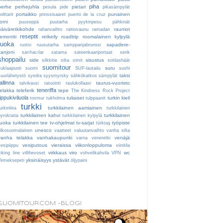
piha
perhe
perhejuhla
pietari
pesula
pide
pikasämpylät
portaikko
punainen
olttarit
prinssisaaret
puerto de la cruz
orni
puuseppä
puutarha
pyykinpesu
pähkinät
päiväretkikohde
rauniot
rahanvaihto
raitiovaunu
ramadan
reseptit
remontti
retkeily
roadtrip
roomalainen kylpylä
ruoka
sapadere-
ruotsi
ruusutarha
samppanjabrunssi
kanjoni
sarıhacılar
satama
sateenkaariportaat
serik
shoppailu
side
sisustus
silkkitie
silta
simit
sotilashäät
suomitour
suru
suklaapuoti
suomi
SUP-lautailu
sushi
taksi
suurlähetystö
syedra
syysmyrsky
sähkökatkos
sämpylät
tallinna
taurus-vuoristo
talvikausi
tatuointi
taulukollaasi
teneriffa
telakka
teleferik
tepe
The Kindness Rock Project
tippukiviluola
tuliaiset
turkin kieli
tosmur
tukholma
tulppaanit
turkki
turkkilainen aamiainen
urkinliira
turkkilainen
turkkilainen kahvi
turkkilainen
byrokratia
turkkilainen kylpylä
ruoka
turkkilainen tee
tv-ohjelmat
tv-sarjat
työpiste
türktaş
unesco
ulkosuomalainen
vaatteet
valuutanvaihto
vanha silta
vanha telakka
vanhakaupunki
venäjä
varna
veneretki
vesiputous
vieraissa
viikonloppuloma
vesipiippu
viinitila
virkkaus
viro
wc
iking line
villihevoset
vohvelikahvila
VPN
yksinäisyys
ystävät
Yemeksepeti
öljypaini
SUOMITOUR.COM -BLOGI