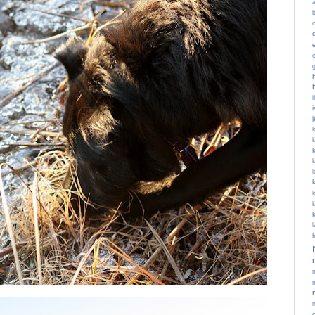
c
i
k
k
l