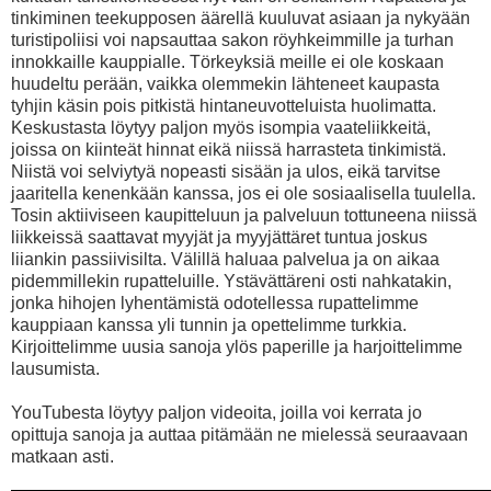
tinkiminen teekupposen äärellä kuuluvat asiaan ja nykyään
turistipoliisi voi napsauttaa sakon röyhkeimmille ja turhan
innokkaille kauppialle. Törkeyksiä meille ei ole koskaan
huudeltu perään, vaikka olemmekin lähteneet kaupasta
tyhjin käsin pois pitkistä hintaneuvotteluista huolimatta.
Keskustasta löytyy paljon myös isompia vaateliikkeitä,
joissa on kiinteät hinnat eikä niissä harrasteta tinkimistä.
Niistä voi selviytyä nopeasti sisään ja ulos, eikä tarvitse
jaaritella kenenkään kanssa, jos ei ole sosiaalisella tuulella.
Tosin aktiiviseen kaupitteluun ja palveluun tottuneena niissä
liikkeissä saattavat myyjät ja myyjättäret tuntua joskus
liiankin passiivisilta. Välillä haluaa palvelua ja on aikaa
pidemmillekin rupatteluille. Ystävättäreni osti nahkatakin,
jonka hihojen lyhentämistä odotellessa rupattelimme
kauppiaan kanssa yli tunnin ja opettelimme turkkia.
Kirjoittelimme uusia sanoja ylös paperille ja harjoittelimme
lausumista.
YouTubesta löytyy paljon videoita, joilla voi kerrata jo
opittuja sanoja ja auttaa pitämään ne mielessä seuraavaan
matkaan asti.