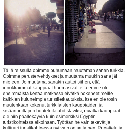
Tällä reissulla opimme puhumaan muutaman sanan turkkia.
Opimme perustervehdykset ja muutama muukin sana jäi
mieleen. Jo muutama sanakin auttoi siihen, että
innokkaimmat kauppiaat huomasivat, että emme ole
ensimmäistä kertaa matkassa eivätkä hokeneet meille
kaikkien kuluneimpia turistiletkautuksia. Itse en ole tosin
muutenkaan kokenut turkkilaisten kauppiaiden ja
sisäänheittäjien huuteluita ahdistaviksi, eivätkä kauppiaat
ole niin päällekäyviä kuin esimerkiksi Egyptin
turistikohteissa aikoinaan. Työtään he vain tekevät ja
kulttuuri turistikohteessa nyt vain on sellainen. Rupattelu ja