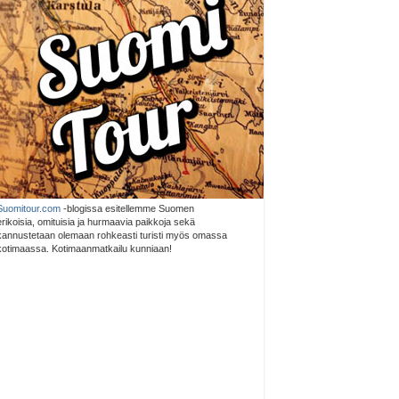
Suomitour.com
-blogissa esitellemme Suomen
erikoisia, omituisia ja hurmaavia paikkoja sekä
kannustetaan olemaan rohkeasti turisti myös omassa
kotimaassa. Kotimaanmatkailu kunniaan!