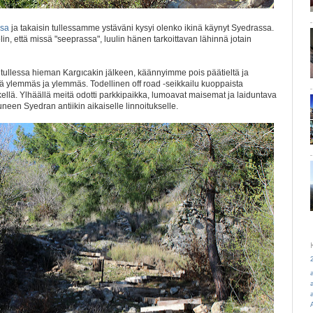
ssa
ja takaisin tullessamme ystäväni kysyi olenko ikinä käynyt Syedrassa.
in, että missä "seeprassa", luulin hänen tarkoittavan lähinnä jotain
tullessa hieman Kargıcakin jälkeen, käännyimme pois päätieltä ja
ä ylemmäs ja ylemmäs. Todellinen off road -seikkailu kuoppaista
kellä. Ylhäällä meitä odotti parkkipaikka, lumoavat maisemat ja laiduntava
een Syedran antiikin aikaiselle linnoitukselle.