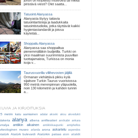
johon on kirjoitettu motivoiva tai mieltä
piristävä viesti? Olet saatta...
Tatuointi Alanyassa
Alanyasta löytyy taitavia
tatuointiartisteja ja laadukkaita
tatuointistudioita, jotka täyttävät kaikki
hygieniastandardit ja joissa
käytetää...
Shoppailu Alanyassa
Alanyassa saa shoppailtua
pienemmälläkin budjetilla. Turkki on
yksi maailman suurimmista puuvillan
tuottajamaista, Turkissa on monia
isoja v...
Taurusvuorilla villihevosten jäljillä
Ormanan viehättävä pikku kylä
sijaitsee Turkin Taurus-vuoristossa
950 metriä merenpinnan yläpuolella,
noin 130 kilometrin ja kahden tunnin
a...
KUVIA JA KIRJOITUKSIA
25 metrin katu
aamiainen
adalar
akseki
aksu
akvedukti
alanya
alakerta
albena
amfiteatteri
anıtkabir
ankara
antiikin aikainen
antalya
antiikkikaupunki
antiphellos
askartelu
arkeologinen museo
arona
arlanda
aspendos
Atatürk
Atatürk bulevardi
Atatürkin patsas
atom
attalidit