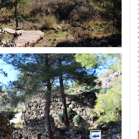
p
t
t
v