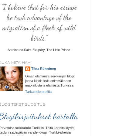
“I believe that for his escape
he took advantage of the
migration of a flock of wild
birds.”
- Antoine de Saint-Exupéry, The Little Prince -
KUKA MITÄ HÄH
Tiina Rönnberg
Oman elämänsä seikkailijan blogi,
jossa kirjoituksia enimmäkseen
matkailusta ja elämästä Turkissa.
Tarkastele profiilia
BLOGITEKSTISUOSITUS
Blogikirjoitukset kartalla
Tervetuloa seikkailulle Turkkiin! Tältä kartalta löydät
Lauluni sadepäivän varalle -blogin Turkki-aiheisia