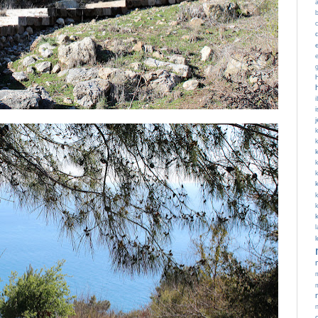
c
i
k
k
l