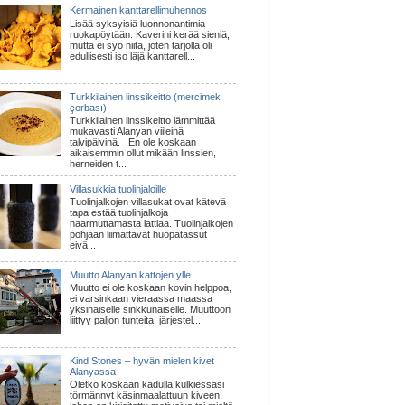
Kermainen kanttarellimuhennos
Lisää syksyisiä luonnonantimia
ruokapöytään. Kaverini kerää sieniä,
mutta ei syö niitä, joten tarjolla oli
edullisesti iso läjä kanttarell...
Turkkilainen linssikeitto (mercimek
çorbası)
Turkkilainen linssikeitto lämmittää
mukavasti Alanyan viileinä
talvipäivinä. En ole koskaan
aikaisemmin ollut mikään linssien,
herneiden t...
Villasukkia tuolinjaloille
Tuolinjalkojen villasukat ovat kätevä
tapa estää tuolinjalkoja
naarmuttamasta lattiaa. Tuolinjalkojen
pohjaan liimattavat huopatassut
eivä...
Muutto Alanyan kattojen ylle
Muutto ei ole koskaan kovin helppoa,
ei varsinkaan vieraassa maassa
yksinäiselle sinkkunaiselle. Muuttoon
liittyy paljon tunteita, järjestel...
Kind Stones – hyvän mielen kivet
Alanyassa
Oletko koskaan kadulla kulkiessasi
törmännyt käsinmaalattuun kiveen,