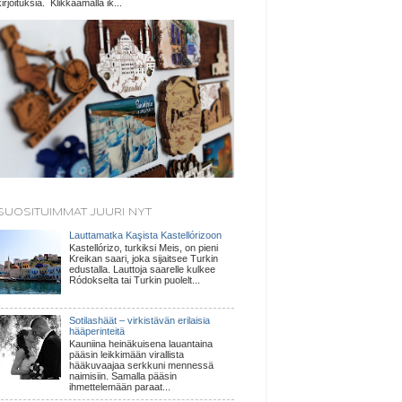
kirjoituksia. Klikkaamalla ik...
SUOSITUIMMAT JUURI NYT
Lauttamatka Kaşista Kastellórizoon
Kastellórizo, turkiksi Meis, on pieni
Kreikan saari, joka sijaitsee Turkin
edustalla. Lauttoja saarelle kulkee
Ródokselta tai Turkin puolelt...
Sotilashäät – virkistävän erilaisia
hääperinteitä
Kauniina heinäkuisena lauantaina
pääsin leikkimään virallista
hääkuvaajaa serkkuni mennessä
naimisiin. Samalla pääsin
ihmettelemään paraat...