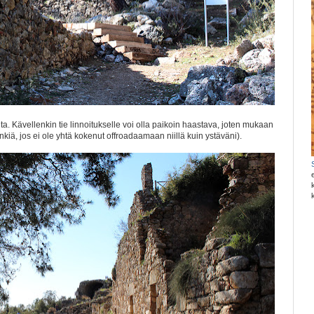
. Kävellenkin tie linnoitukselle voi olla paikoin haastava, joten mukaan
kiä, jos ei ole yhtä kokenut offroadaamaan niillä kuin ystäväni).