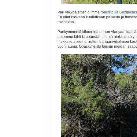
Pari viikkoa sitten olimme
roadtripillä Gazipaşa
En ollut koskaan kuullutkaan paikasta ja ihmettel
ravintolaa.
Parikymmentä kilometriä ennen Alanyaa, idästä 
automme lähti kiipeämään pientä hiekkatietä yh
hiekkatietä kiemurrrellen banaaniviljelmien kes
vuohilauma. Opaskylteistä tajusin meidän saapun