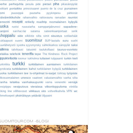
piha
perhe
perhejuhla
pietari
pesula
pide
pikasämpylät
portaikko
punainen
olttarit
prinssisaaret
puerto de la cruz
orni
puuseppä
puutarha
pyykinpesu
pähkinät
päiväretkikohde
rauniot
rahanvaihto
raitiovaunu
ramadan
reseptit
remontti
retkeily
roadtrip
roomalainen kylpylä
ruoka
sapadere-
ruotsi
ruusutarha
samppanjabrunssi
kanjoni
sarıhacılar
satama
sateenkaariportaat
serik
shoppailu
side
sisustus
silkkitie
silta
simit
sotilashäät
suomitour
suru
suklaapuoti
suomi
SUP-lautailu
sushi
taksi
suurlähetystö
syedra
syysmyrsky
sähkökatkos
sämpylät
tallinna
taurus-vuoristo
talvikausi
tatuointi
taulukollaasi
teneriffa
telakka
teleferik
tepe
The Kindness Rock Project
tippukiviluola
tuliaiset
turkin kieli
tosmur
tukholma
tulppaanit
turkki
turkkilainen aamiainen
urkinliira
turkkilainen
turkkilainen kahvi
turkkilainen
byrokratia
turkkilainen kylpylä
ruoka
turkkilainen tee
tv-ohjelmat
tv-sarjat
työpiste
türktaş
unesco
ulkosuomalainen
vaatteet
valuutanvaihto
vanha silta
vanha telakka
vanhakaupunki
venäjä
varna
veneretki
vesiputous
vieraissa
viikonloppuloma
vesipiippu
viinitila
virkkaus
viro
wc
iking line
villihevoset
vohvelikahvila
VPN
yksinäisyys
ystävät
Yemeksepeti
öljypaini
SUOMITOUR.COM -BLOGI