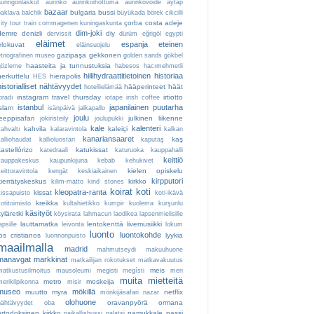
auringonlaskut
aurinko
aurinkoihottuma
aurinkovoide
aytap
bazaar
bulgaria
bussi
baklava
balchik
büyükada
börek
cikcilli
çorba
costa adeje
ity tour train
commagenen kuningaskunta
dim-joki
demre
denizli
diy
dervissit
dürüm
eğrigöl
egypti
eläimet
espanja
eteinen
elokuvat
eläinsuojelu
gazipaşa
gekkonen
etnografinen museo
golden sands
gökbel
haasteita ja tunnustuksia
gözleme
habesos
hacımehmetli
hiilihydraattitietoinen
historiaa
herkuttelu
hierapolis
HES
historialliset nähtävyydet
hääperinteet
häät
hotellielämää
instagram travel thursday
irtiotto
bradı
iotape
irish coffee
istanbul
japanilainen puutarha
islam
isänpäivä
jalkapallo
joulu
jeeppisafari
julkinen liikenne
jokiristeily
joulupukki
kale
kalenteri
kahvila
kaleiçi
kahvaltı
kalaravintola
kalkan
kanariansaaret
kaş
kalliohaudat
kallioluostari
kaputaş
kastellórizo
katukissat
katedraali
katuruoka
kauppahalli
keittiö
kauppakeskus
kaupunkijuna
kebab
kehukivet
kielen opiskelu
eittoravintola
kengät
keskiaikainen
kirpputori
kierrätyskeskus
kirkko
kilim-matto
kind stones
koirat
koti
kleopatra-ranta
kissat
kissapuisto
koti-ikävä
kreikka
otitoimisto
kultahietikko
kumpir
kuolema
kurşunlu
käsityöt
kyläretki
köysirata
lahmacun
laodikea
lapsenmielisille
lauttamatka
lentokenttä
livemusiikki
apsille
leivonta
lokum
luonto
luontokohde
los cristianos
lyykia
luonnonpuisto
maailmalla
madrid
mahmutseydi
makuuhuone
manavgat
markkinat
matkailijan rokotukset
matkavakuutus
meis
matkustusilmoitus
mausoleumi
megisti
megísti
meri
muita mietteitä
metro
moskeija
merikilpikonna
misir
museo
mökillä
muutto
myra
netflix
mönkijäsafari
nazar
olohuone
oravanpyörä
ormana
nähtävyydet
oba
ortodoksinen kirkko
pamukkale
passi
paikallisbussi
palatsi