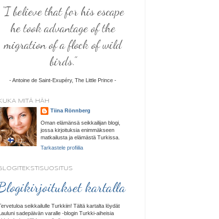
“I believe that for his escape
he took advantage of the
migration of a flock of wild
birds.”
- Antoine de Saint-Exupéry, The Little Prince -
KUKA MITÄ HÄH
Tiina Rönnberg
Oman elämänsä seikkailijan blogi,
jossa kirjoituksia enimmäkseen
matkailusta ja elämästä Turkissa.
Tarkastele profiilia
BLOGITEKSTISUOSITUS
Blogikirjoitukset kartalla
Tervetuloa seikkailulle Turkkiin! Tältä kartalta löydät
Lauluni sadepäivän varalle -blogin Turkki-aiheisia