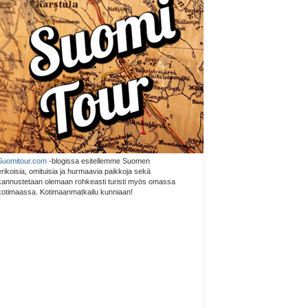
Suomitour.com
-blogissa esitellemme Suomen
erikoisia, omituisia ja hurmaavia paikkoja sekä
kannustetaan olemaan rohkeasti turisti myös omassa
kotimaassa. Kotimaanmatkailu kunniaan!