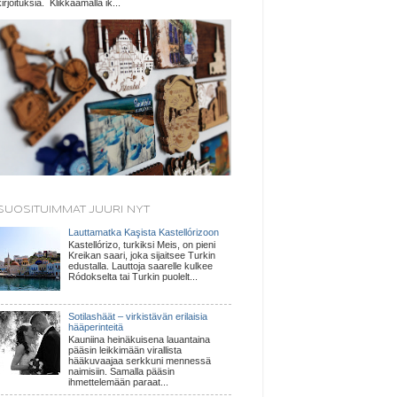
kirjoituksia. Klikkaamalla ik...
SUOSITUIMMAT JUURI NYT
Lauttamatka Kaşista Kastellórizoon
Kastellórizo, turkiksi Meis, on pieni
Kreikan saari, joka sijaitsee Turkin
edustalla. Lauttoja saarelle kulkee
Ródokselta tai Turkin puolelt...
Sotilashäät – virkistävän erilaisia
hääperinteitä
Kauniina heinäkuisena lauantaina
pääsin leikkimään virallista
hääkuvaajaa serkkuni mennessä
naimisiin. Samalla pääsin
ihmettelemään paraat...