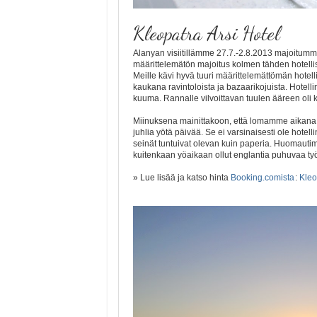
Kleopatra Arsi Hotel
Alanyan visiitillämme 27.7.-2.8.2013 majoitumme K
määrittelemätön majoitus kolmen tähden hotellis
Meille kävi hyvä tuuri määrittelemättömän hotelli
kaukana ravintoloista ja bazaarikojuista. Hotell
kuuma. Rannalle vilvoittavan tuulen ääreen oli 
Miinuksena mainittakoon, että lomamme aikana ho
juhlia yötä päivää. Se ei varsinaisesti ole hote
seinät tuntuivat olevan kuin paperia. Huomautimm
kuitenkaan yöaikaan ollut englantia puhuvaa ty
» Lue lisää ja katso hinta
Booking.comista
:
Kleo