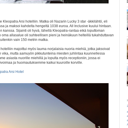
leopatra Arsi hotelliin. Matka oli Nazarin Lucky 3 star -äkkilähtö, eli
sa ja maksoi kahdelta hengeltä 1038 euroa. All Inclusive kuului hintaan.
n kanssa. Sijainti oli hyvä, lähellä Kleopatra-rantaa eikä loputtoman
in oma allasalue oli suhteellisen pieni ja heinäkuun helteillä tukahduttavan
kuitenkin vain 150 metrin matka.
telliin majoittui myös lauma norjalaisia nuoria miehiä, jotka jaksoivat
llin vika, mutta aamuyön pikkutunteina miesten juhlintaa kuunnellessa
e asiasta nuorille miehillä ja lopulta myös receptioniin, jossa ei
övoimaa ja huomautuksemme kaikui kuuroille korville.
patra Arsi Hotel