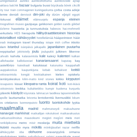
auringonlaskut
aurinko
aurinkoihottuma
aurinkovoide
aytap
bazaar
bulgaria
bussi
baklava
balchik
büyükada
börek
cikcilli
çorba
costa adeje
ity tour train
commagenen kuningaskunta
dim-joki
demre
denizli
diy
dervissit
dürüm
eğrigöl
egypti
eläimet
espanja
eteinen
elokuvat
eläinsuojelu
gazipaşa
gekkonen
etnografinen museo
golden sands
gökbel
haasteita ja tunnustuksia
gözleme
habesos
hacımehmetli
hiilihydraattitietoinen
historiaa
herkuttelu
hierapolis
HES
historialliset nähtävyydet
hääperinteet
häät
hotellielämää
instagram travel thursday
irtiotto
bradı
iotape
irish coffee
istanbul
japanilainen puutarha
islam
isänpäivä
jalkapallo
joulu
jeeppisafari
julkinen liikenne
jokiristeily
joulupukki
kale
kalenteri
kahvila
kaleiçi
kahvaltı
kalaravintola
kalkan
kanariansaaret
kaş
kalliohaudat
kallioluostari
kaputaş
kastellórizo
katukissat
katedraali
katuruoka
kauppahalli
keittiö
kauppakeskus
kaupunkijuna
kebab
kehukivet
kielen opiskelu
eittoravintola
kengät
keskiaikainen
kirpputori
kierrätyskeskus
kirkko
kilim-matto
kind stones
koirat
koti
kleopatra-ranta
kissat
kissapuisto
koti-ikävä
kreikka
otitoimisto
kultahietikko
kumpir
kuolema
kurşunlu
käsityöt
kyläretki
köysirata
lahmacun
laodikea
lapsenmielisille
lauttamatka
lentokenttä
livemusiikki
apsille
leivonta
lokum
luonto
luontokohde
los cristianos
lyykia
luonnonpuisto
maailmalla
madrid
mahmutseydi
makuuhuone
manavgat
markkinat
matkailijan rokotukset
matkavakuutus
meis
matkustusilmoitus
mausoleumi
megisti
megísti
meri
muita mietteitä
metro
moskeija
merikilpikonna
misir
museo
mökillä
muutto
myra
netflix
mönkijäsafari
nazar
olohuone
oravanpyörä
ormana
nähtävyydet
oba
ortodoksinen kirkko
pamukkale
passi
paikallisbussi
palatsi