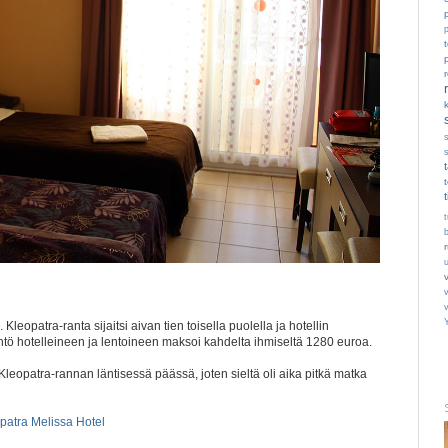
p
t
t
v
eopatra-ranta sijaitsi aivan tien toisella puolella ja hotellin
htö hotelleineen ja lentoineen maksoi kahdelta ihmiseltä 1280 euroa.
Kleopatra-rannan läntisessä päässä, joten sieltä oli aika pitkä matka
patra Melissa Hotel