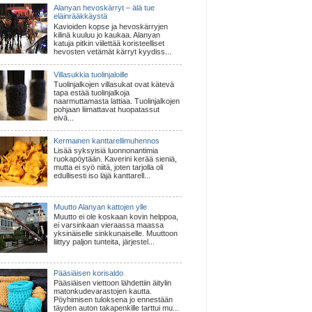
Alanyan hevoskärryt – älä tue
eläinrääkkäystä
Kavioiden kopse ja hevoskärryjen
kilinä kuuluu jo kaukaa. Alanyan
katuja pitkin viilettää koristeelliset
hevosten vetämät kärryt kyydiss...
Villasukkia tuolinjaloille
Tuolinjalkojen villasukat ovat kätevä
tapa estää tuolinjalkoja
naarmuttamasta lattiaa. Tuolinjalkojen
pohjaan liimattavat huopatassut
eivä...
Kermainen kanttarellimuhennos
Lisää syksyisiä luonnonantimia
ruokapöytään. Kaverini kerää sieniä,
mutta ei syö niitä, joten tarjolla oli
edullisesti iso läjä kanttarell...
Muutto Alanyan kattojen ylle
Muutto ei ole koskaan kovin helppoa,
ei varsinkaan vieraassa maassa
yksinäiselle sinkkunaiselle. Muuttoon
liittyy paljon tunteita, järjestel...
Pääsiäisen korisaldo
Pääsiäisen viettoon lähdettiin äitylin
matonkudevarastojen kautta.
Pöyhimisen tuloksena jo ennestään
täyden auton takapenkille tarttui mu...