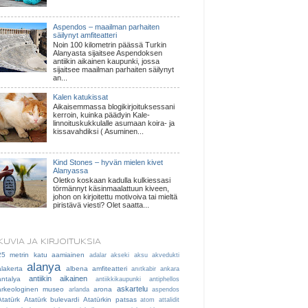
Aspendos – maailman parhaiten
säilynyt amfiteatteri
Noin 100 kilometrin päässä Turkin
Alanyasta sijaitsee Aspendoksen
antiikin aikainen kaupunki, jossa
sijaitsee maailman parhaiten säilynyt
an...
Kalen katukissat
Aikaisemmassa blogikirjoituksessani
kerroin, kuinka päädyin Kale-
linnoituskukkulalle asumaan koira- ja
kissavahdiksi ( Asuminen...
Kind Stones – hyvän mielen kivet
Alanyassa
Oletko koskaan kadulla kulkiessasi
törmännyt käsinmaalattuun kiveen,
johon on kirjoitettu motivoiva tai mieltä
piristävä viesti? Olet saatta...
KUVIA JA KIRJOITUKSIA
25 metrin katu
aamiainen
adalar
akseki
aksu
akvedukti
alanya
alakerta
albena
amfiteatteri
anıtkabir
ankara
antiikin aikainen
antalya
antiikkikaupunki
antiphellos
askartelu
arkeologinen museo
arona
arlanda
aspendos
Atatürk
Atatürk bulevardi
Atatürkin patsas
atom
attalidit