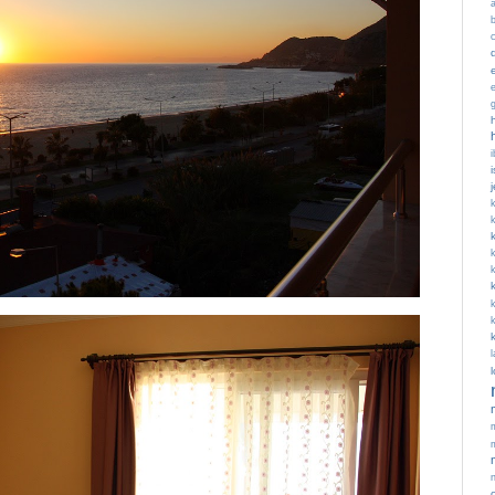
c
i
k
k
l