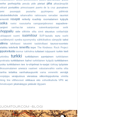
piha
perhe
perhejuhla
pietari
pesula
pide
pikasämpylät
portaikko
punainen
olttarit
prinssisaaret
puerto de la cruz
orni
puuseppä
puutarha
pyykinpesu
pähkinät
päiväretkikohde
rauniot
rahanvaihto
raitiovaunu
ramadan
reseptit
remontti
retkeily
roadtrip
roomalainen kylpylä
ruoka
sapadere-
ruotsi
ruusutarha
samppanjabrunssi
kanjoni
sarıhacılar
satama
sateenkaariportaat
serik
shoppailu
side
sisustus
silkkitie
silta
simit
sotilashäät
suomitour
suru
suklaapuoti
suomi
SUP-lautailu
sushi
taksi
suurlähetystö
syedra
syysmyrsky
sähkökatkos
sämpylät
tallinna
taurus-vuoristo
talvikausi
tatuointi
taulukollaasi
teneriffa
telakka
teleferik
tepe
The Kindness Rock Project
tippukiviluola
tuliaiset
turkin kieli
tosmur
tukholma
tulppaanit
turkki
turkkilainen aamiainen
urkinliira
turkkilainen
turkkilainen kahvi
turkkilainen
byrokratia
turkkilainen kylpylä
ruoka
turkkilainen tee
tv-ohjelmat
tv-sarjat
työpiste
türktaş
unesco
ulkosuomalainen
vaatteet
valuutanvaihto
vanha silta
vanha telakka
vanhakaupunki
venäjä
varna
veneretki
vesiputous
vieraissa
viikonloppuloma
vesipiippu
viinitila
virkkaus
viro
wc
iking line
villihevoset
vohvelikahvila
VPN
yksinäisyys
ystävät
Yemeksepeti
öljypaini
SUOMITOUR.COM -BLOGI