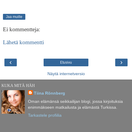
Jaa muille
Ei kommentteja:
Lähetä kommentti
‹
›
Etusivu
Näytä internetversio
KUKA MITÄ HÄH
Tiina Rönnberg
Oman elämänsä seikkailijan blogi, jossa kirjoituksia
enimmäkseen matkailusta ja elämästä Turkissa.
Tarkastele profiilia