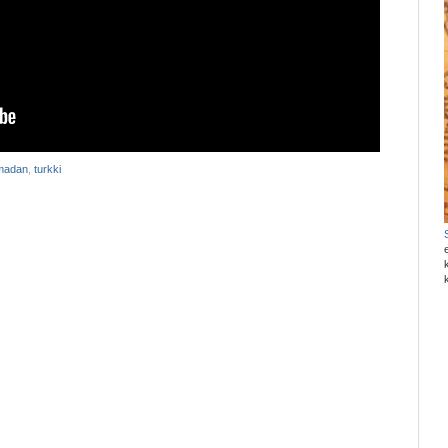
madan
,
turkki