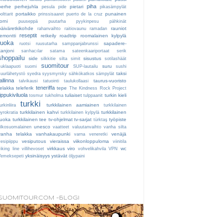
piha
perhe
perhejuhla
pietari
pesula
pide
pikasämpylät
portaikko
punainen
olttarit
prinssisaaret
puerto de la cruz
orni
puuseppä
puutarha
pyykinpesu
pähkinät
päiväretkikohde
rauniot
rahanvaihto
raitiovaunu
ramadan
reseptit
remontti
retkeily
roadtrip
roomalainen kylpylä
ruoka
sapadere-
ruotsi
ruusutarha
samppanjabrunssi
kanjoni
sarıhacılar
satama
sateenkaariportaat
serik
shoppailu
side
sisustus
silkkitie
silta
simit
sotilashäät
suomitour
suru
suklaapuoti
suomi
SUP-lautailu
sushi
taksi
suurlähetystö
syedra
syysmyrsky
sähkökatkos
sämpylät
tallinna
taurus-vuoristo
talvikausi
tatuointi
taulukollaasi
teneriffa
telakka
teleferik
tepe
The Kindness Rock Project
tippukiviluola
tuliaiset
turkin kieli
tosmur
tukholma
tulppaanit
turkki
turkkilainen aamiainen
urkinliira
turkkilainen
turkkilainen kahvi
turkkilainen
byrokratia
turkkilainen kylpylä
ruoka
turkkilainen tee
tv-ohjelmat
tv-sarjat
työpiste
türktaş
unesco
ulkosuomalainen
vaatteet
valuutanvaihto
vanha silta
vanha telakka
vanhakaupunki
venäjä
varna
veneretki
vesiputous
vieraissa
viikonloppuloma
vesipiippu
viinitila
virkkaus
viro
wc
iking line
villihevoset
vohvelikahvila
VPN
yksinäisyys
ystävät
Yemeksepeti
öljypaini
SUOMITOUR.COM -BLOGI