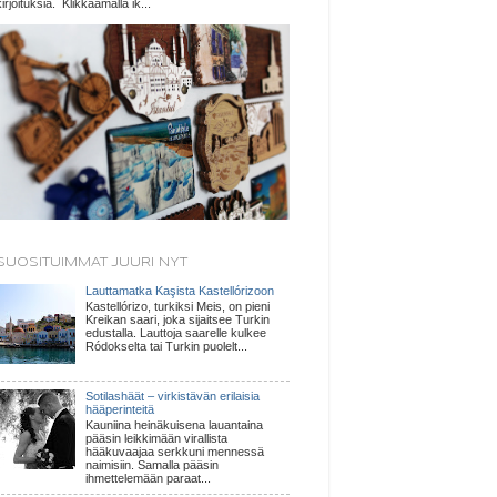
kirjoituksia. Klikkaamalla ik...
SUOSITUIMMAT JUURI NYT
Lauttamatka Kaşista Kastellórizoon
Kastellórizo, turkiksi Meis, on pieni
Kreikan saari, joka sijaitsee Turkin
edustalla. Lauttoja saarelle kulkee
Ródokselta tai Turkin puolelt...
Sotilashäät – virkistävän erilaisia
hääperinteitä
Kauniina heinäkuisena lauantaina
pääsin leikkimään virallista
hääkuvaajaa serkkuni mennessä
naimisiin. Samalla pääsin
ihmettelemään paraat...