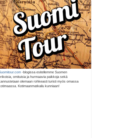
Suomitour.com
-blogissa esitellemme Suomen
erikoisia, omituisia ja hurmaavia paikkoja sekä
kannustetaan olemaan rohkeasti turisti myös omassa
kotimaassa. Kotimaanmatkailu kunniaan!