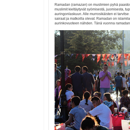
Ramadan (
ramazan
) on muslimien pyhä paastok
muslimit kieltäytyvät syömisestä, juomisesta, t
auringonlaskuun. Alle murrosikäisten ei tarvitse
sairaat ja matkoilla olevat. Ramadan on islamil
aurinkovuoteen nähden. Tänä vuonna ramadan al