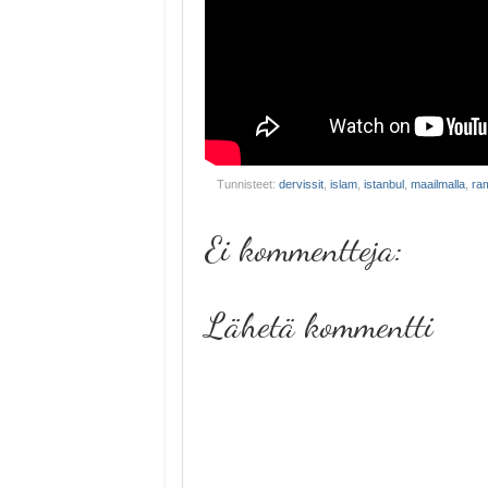
Tunnisteet:
dervissit
,
islam
,
istanbul
,
maailmalla
,
ra
Ei kommentteja:
Lähetä kommentti