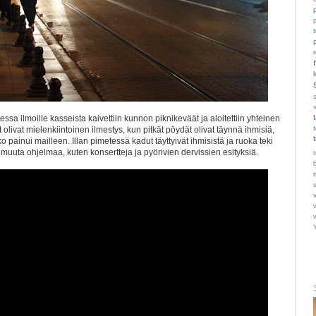
p
t
sa ilmoille kasseista kaivettiin kunnon piknikeväät ja aloitettiin yhteinen
 olivat mielenkiintoinen ilmestys, kun pitkät pöydät olivat täynnä ihmisiä,
painui mailleen. Illan pimetessä kadut täyttyivät ihmisistä ja ruoka teki
 muuta ohjelmaa, kuten konsertteja ja pyörivien dervissien esityksiä.
t
v