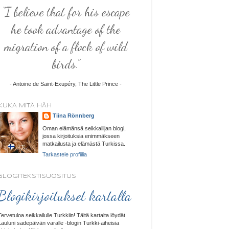
“I believe that for his escape
he took advantage of the
migration of a flock of wild
birds.”
- Antoine de Saint-Exupéry, The Little Prince -
KUKA MITÄ HÄH
Tiina Rönnberg
Oman elämänsä seikkailijan blogi,
jossa kirjoituksia enimmäkseen
matkailusta ja elämästä Turkissa.
Tarkastele profiilia
BLOGITEKSTISUOSITUS
Blogikirjoitukset kartalla
Tervetuloa seikkailulle Turkkiin! Tältä kartalta löydät
Lauluni sadepäivän varalle -blogin Turkki-aiheisia