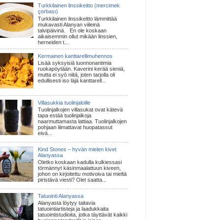
Turkkilainen linssikeitto (mercimek
çorbası)
Turkkilainen linssikeitto lämmittää
mukavasti Alanyan viileinä
talvipäivinä. En ole koskaan
aikaisemmin ollut mikään linssien,
herneiden t...
Kermainen kanttarellimuhennos
Lisää syksyisiä luonnonantimia
ruokapöytään. Kaverini kerää sieniä,
mutta ei syö niitä, joten tarjolla oli
edullisesti iso läjä kanttarell...
Villasukkia tuolinjaloille
Tuolinjalkojen villasukat ovat kätevä
tapa estää tuolinjalkoja
naarmuttamasta lattiaa. Tuolinjalkojen
pohjaan liimattavat huopatassut
eivä...
Kind Stones – hyvän mielen kivet
Alanyassa
Oletko koskaan kadulla kulkiessasi
törmännyt käsinmaalattuun kiveen,
johon on kirjoitettu motivoiva tai mieltä
piristävä viesti? Olet saatta...
Tatuointi Alanyassa
Alanyasta löytyy taitavia
tatuointiartisteja ja laadukkaita
tatuointistudioita, jotka täyttävät kaikki