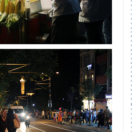
c
i
k
k
l