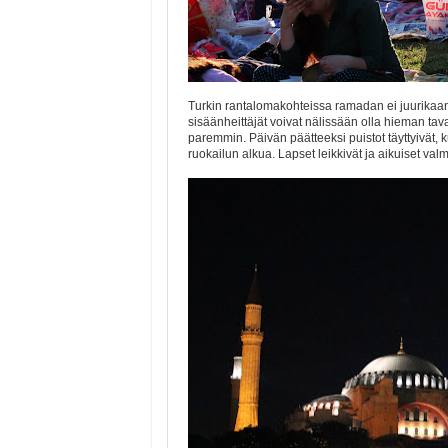
Turkin rantalomakohteissa ramadan ei juurikaan n
sisäänheittäjät voivat nälissään olla hieman ta
paremmin. Päivän päätteeksi puistot täyttyivät,
ruokailun alkua. Lapset leikkivät ja aikuiset valmi