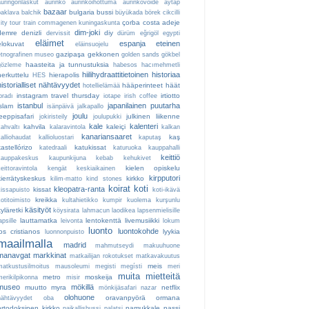
auringonlaskut
aurinko
aurinkoihottuma
aurinkovoide
aytap
bazaar
bulgaria
bussi
baklava
balchik
büyükada
börek
cikcilli
çorba
costa adeje
ity tour train
commagenen kuningaskunta
dim-joki
demre
denizli
diy
dervissit
dürüm
eğrigöl
egypti
eläimet
espanja
eteinen
elokuvat
eläinsuojelu
gazipaşa
gekkonen
etnografinen museo
golden sands
gökbel
haasteita ja tunnustuksia
gözleme
habesos
hacımehmetli
hiilihydraattitietoinen
historiaa
herkuttelu
hierapolis
HES
historialliset nähtävyydet
hääperinteet
häät
hotellielämää
instagram travel thursday
irtiotto
bradı
iotape
irish coffee
istanbul
japanilainen puutarha
islam
isänpäivä
jalkapallo
joulu
jeeppisafari
julkinen liikenne
jokiristeily
joulupukki
kale
kalenteri
kahvila
kaleiçi
kahvaltı
kalaravintola
kalkan
kanariansaaret
kaş
kalliohaudat
kallioluostari
kaputaş
kastellórizo
katukissat
katedraali
katuruoka
kauppahalli
keittiö
kauppakeskus
kaupunkijuna
kebab
kehukivet
kielen opiskelu
eittoravintola
kengät
keskiaikainen
kirpputori
kierrätyskeskus
kirkko
kilim-matto
kind stones
koirat
koti
kleopatra-ranta
kissat
kissapuisto
koti-ikävä
kreikka
otitoimisto
kultahietikko
kumpir
kuolema
kurşunlu
käsityöt
kyläretki
köysirata
lahmacun
laodikea
lapsenmielisille
lauttamatka
lentokenttä
livemusiikki
apsille
leivonta
lokum
luonto
luontokohde
los cristianos
lyykia
luonnonpuisto
maailmalla
madrid
mahmutseydi
makuuhuone
manavgat
markkinat
matkailijan rokotukset
matkavakuutus
meis
matkustusilmoitus
mausoleumi
megisti
megísti
meri
muita mietteitä
metro
moskeija
merikilpikonna
misir
museo
mökillä
muutto
myra
netflix
mönkijäsafari
nazar
olohuone
oravanpyörä
ormana
nähtävyydet
oba
ortodoksinen kirkko
pamukkale
passi
paikallisbussi
palatsi