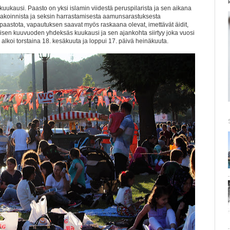
uukausi. Paasto on yksi islamin viidestä peruspilarista ja sen aikana
upakoinnista ja seksin harrastamisesta aamunsarastuksesta
 paastota, vapautuksen saavat myös raskaana olevat, imettävät äidit,
aisen
kuuvuoden yhdeksäs kuukausi ja sen ajankohta siirtyy joka vuosi
koi torstaina 18. kesäkuuta ja loppui 17. päivä heinäkuuta.