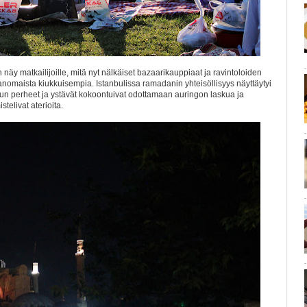
äy matkailijoille, mitä nyt nälkäiset bazaarikauppiaat ja ravintoloiden
vanomaista kiukkuisempia. Istanbulissa ramadanin yhteisöllisyys näyttäytyi
 kun perheet ja ystävät kokoontuivat odottamaan auringon laskua ja
stelivat aterioita.