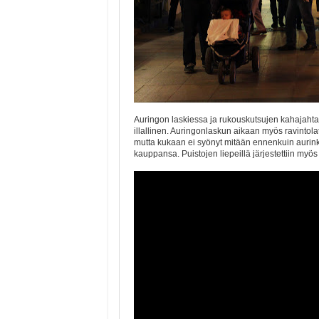
Auringon laskiessa ja rukouskutsujen kahajahtaes
illallinen. Auringonlaskun aikaan myös ravintolat
mutta kukaan ei syönyt mitään ennenkuin aurinko 
kauppansa. Puistojen liepeillä järjestettiin myös