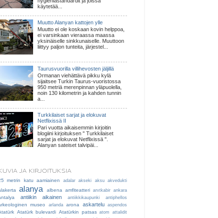
hygieniastandardit ja joissa
käytetää...
Muutto Alanyan kattojen ylle
Muutto ei ole koskaan kovin helppoa,
ei varsinkaan vieraassa maassa
yksinäiselle sinkkunaiselle. Muuttoon
liittyy paljon tunteita, järjestel...
Taurusvuorilla villihevosten jäljillä
Ormanan viehättävä pikku kylä
sijaitsee Turkin Taurus-vuoristossa
950 metriä merenpinnan yläpuolella,
noin 130 kilometrin ja kahden tunnin
a...
Turkkilaiset sarjat ja elokuvat
Netflixissä II
Pari vuotta aikaisemmin kirjoitin
blogiini kirjoituksen " Turkkilaiset
sarjat ja elokuvat Netflixissä ".
Alanyan sateiset talvipäi...
KUVIA JA KIRJOITUKSIA
25 metrin katu
aamiainen
adalar
akseki
aksu
akvedukti
alanya
alakerta
albena
amfiteatteri
anıtkabir
ankara
antiikin aikainen
antalya
antiikkikaupunki
antiphellos
askartelu
arkeologinen museo
arona
arlanda
aspendos
Atatürk
Atatürk bulevardi
Atatürkin patsas
atom
attalidit