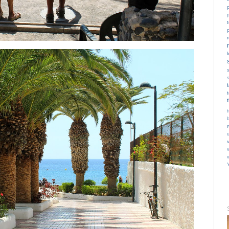
p
t
t
v