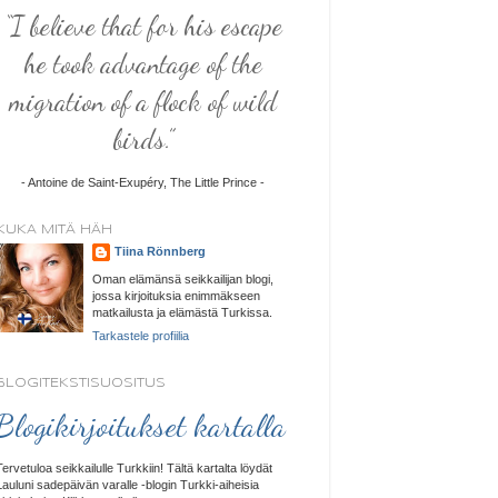
“I believe that for his escape
he took advantage of the
migration of a flock of wild
birds.”
- Antoine de Saint-Exupéry, The Little Prince -
KUKA MITÄ HÄH
Tiina Rönnberg
Oman elämänsä seikkailijan blogi,
jossa kirjoituksia enimmäkseen
matkailusta ja elämästä Turkissa.
Tarkastele profiilia
BLOGITEKSTISUOSITUS
Blogikirjoitukset kartalla
Tervetuloa seikkailulle Turkkiin! Tältä kartalta löydät
Lauluni sadepäivän varalle -blogin Turkki-aiheisia