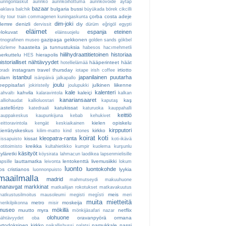
auringonlaskut
aurinko
aurinkoihottuma
aurinkovoide
aytap
bazaar
bulgaria
bussi
baklava
balchik
büyükada
börek
cikcilli
çorba
costa adeje
ity tour train
commagenen kuningaskunta
dim-joki
demre
denizli
diy
dervissit
dürüm
eğrigöl
egypti
eläimet
espanja
eteinen
elokuvat
eläinsuojelu
gazipaşa
gekkonen
etnografinen museo
golden sands
gökbel
haasteita ja tunnustuksia
gözleme
habesos
hacımehmetli
hiilihydraattitietoinen
historiaa
herkuttelu
hierapolis
HES
historialliset nähtävyydet
hääperinteet
häät
hotellielämää
instagram travel thursday
irtiotto
bradı
iotape
irish coffee
istanbul
japanilainen puutarha
islam
isänpäivä
jalkapallo
joulu
jeeppisafari
julkinen liikenne
jokiristeily
joulupukki
kale
kalenteri
kahvila
kaleiçi
kahvaltı
kalaravintola
kalkan
kanariansaaret
kaş
kalliohaudat
kallioluostari
kaputaş
kastellórizo
katukissat
katedraali
katuruoka
kauppahalli
keittiö
kauppakeskus
kaupunkijuna
kebab
kehukivet
kielen opiskelu
eittoravintola
kengät
keskiaikainen
kirpputori
kierrätyskeskus
kirkko
kilim-matto
kind stones
koirat
koti
kleopatra-ranta
kissat
kissapuisto
koti-ikävä
kreikka
otitoimisto
kultahietikko
kumpir
kuolema
kurşunlu
käsityöt
kyläretki
köysirata
lahmacun
laodikea
lapsenmielisille
lauttamatka
lentokenttä
livemusiikki
apsille
leivonta
lokum
luonto
luontokohde
los cristianos
lyykia
luonnonpuisto
maailmalla
madrid
mahmutseydi
makuuhuone
manavgat
markkinat
matkailijan rokotukset
matkavakuutus
meis
matkustusilmoitus
mausoleumi
megisti
megísti
meri
muita mietteitä
metro
moskeija
merikilpikonna
misir
museo
mökillä
muutto
myra
netflix
mönkijäsafari
nazar
olohuone
oravanpyörä
ormana
nähtävyydet
oba
ortodoksinen kirkko
pamukkale
passi
paikallisbussi
palatsi