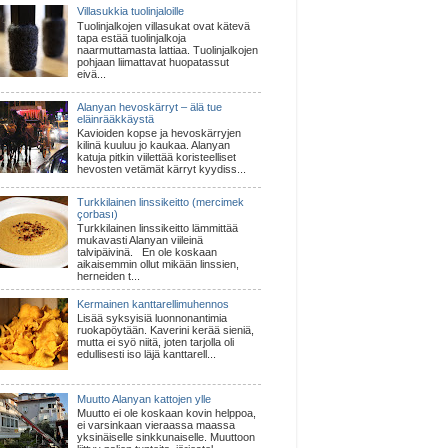
Villasukkia tuolinjaloille
Tuolinjalkojen villasukat ovat kätevä
tapa estää tuolinjalkoja
naarmuttamasta lattiaa. Tuolinjalkojen
pohjaan liimattavat huopatassut
eivä...
Alanyan hevoskärryt – älä tue
eläinrääkkäystä
Kavioiden kopse ja hevoskärryjen
kilinä kuuluu jo kaukaa. Alanyan
katuja pitkin viilettää koristeelliset
hevosten vetämät kärryt kyydiss...
Turkkilainen linssikeitto (mercimek
çorbası)
Turkkilainen linssikeitto lämmittää
mukavasti Alanyan viileinä
talvipäivinä. En ole koskaan
aikaisemmin ollut mikään linssien,
herneiden t...
Kermainen kanttarellimuhennos
Lisää syksyisiä luonnonantimia
ruokapöytään. Kaverini kerää sieniä,
mutta ei syö niitä, joten tarjolla oli
edullisesti iso läjä kanttarell...
Muutto Alanyan kattojen ylle
Muutto ei ole koskaan kovin helppoa,
ei varsinkaan vieraassa maassa
yksinäiselle sinkkunaiselle. Muuttoon