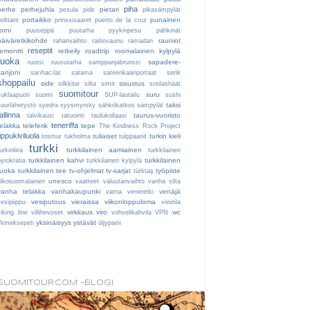
piha
perhe
perhejuhla
pietari
pesula
pide
pikasämpylät
portaikko
punainen
olttarit
prinssisaaret
puerto de la cruz
orni
puuseppä
puutarha
pyykinpesu
pähkinät
päiväretkikohde
rauniot
rahanvaihto
raitiovaunu
ramadan
reseptit
remontti
retkeily
roadtrip
roomalainen kylpylä
ruoka
sapadere-
ruotsi
ruusutarha
samppanjabrunssi
kanjoni
sarıhacılar
satama
sateenkaariportaat
serik
shoppailu
side
sisustus
silkkitie
silta
simit
sotilashäät
suomitour
suru
suklaapuoti
suomi
SUP-lautailu
sushi
taksi
suurlähetystö
syedra
syysmyrsky
sähkökatkos
sämpylät
tallinna
taurus-vuoristo
talvikausi
tatuointi
taulukollaasi
teneriffa
telakka
teleferik
tepe
The Kindness Rock Project
tippukiviluola
tuliaiset
turkin kieli
tosmur
tukholma
tulppaanit
turkki
turkkilainen aamiainen
urkinliira
turkkilainen
turkkilainen kahvi
turkkilainen
byrokratia
turkkilainen kylpylä
ruoka
turkkilainen tee
tv-ohjelmat
tv-sarjat
työpiste
türktaş
unesco
ulkosuomalainen
vaatteet
valuutanvaihto
vanha silta
vanha telakka
vanhakaupunki
venäjä
varna
veneretki
vesiputous
vieraissa
viikonloppuloma
vesipiippu
viinitila
virkkaus
viro
wc
iking line
villihevoset
vohvelikahvila
VPN
yksinäisyys
ystävät
Yemeksepeti
öljypaini
SUOMITOUR.COM -BLOGI