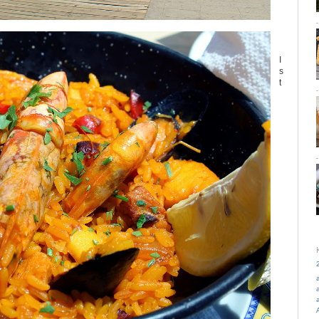
I
s
t