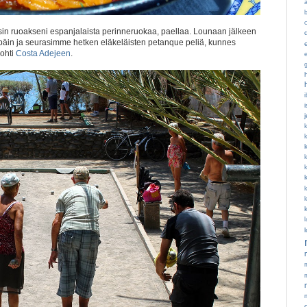
c
tsin ruoakseni espanjalaista perinneruokaa, paellaa. Lounaan jälkeen
päin ja seurasimme hetken eläkeläisten petanque peliä, kunnes
ohti
Costa Adejeen
.
i
k
k
l