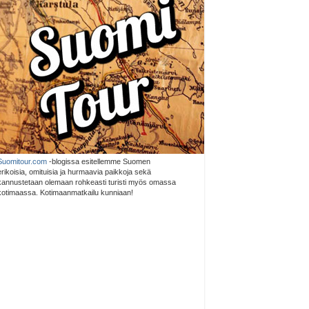
Suomitour.com
-blogissa esitellemme Suomen
erikoisia, omituisia ja hurmaavia paikkoja sekä
kannustetaan olemaan rohkeasti turisti myös omassa
kotimaassa. Kotimaanmatkailu kunniaan!