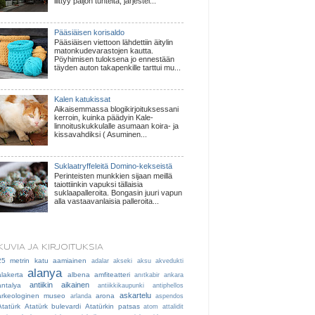
liittyy paljon tunteita, järjestel...
Pääsiäisen korisaldo
Pääsiäisen viettoon lähdettiin äitylin
matonkudevarastojen kautta.
Pöyhimisen tuloksena jo ennestään
täyden auton takapenkille tarttui mu...
Kalen katukissat
Aikaisemmassa blogikirjoituksessani
kerroin, kuinka päädyin Kale-
linnoituskukkulalle asumaan koira- ja
kissavahdiksi ( Asuminen...
Suklaatryffeleitä Domino-kekseistä
Perinteisten munkkien sijaan meillä
taiottiinkin vapuksi tällaisia
suklaapalleroita. Bongasin juuri vapun
alla vastaavanlaisia palleroita...
KUVIA JA KIRJOITUKSIA
25 metrin katu
aamiainen
adalar
akseki
aksu
akvedukti
alanya
alakerta
albena
amfiteatteri
anıtkabir
ankara
antiikin aikainen
antalya
antiikkikaupunki
antiphellos
askartelu
arkeologinen museo
arona
arlanda
aspendos
Atatürk
Atatürk bulevardi
Atatürkin patsas
atom
attalidit